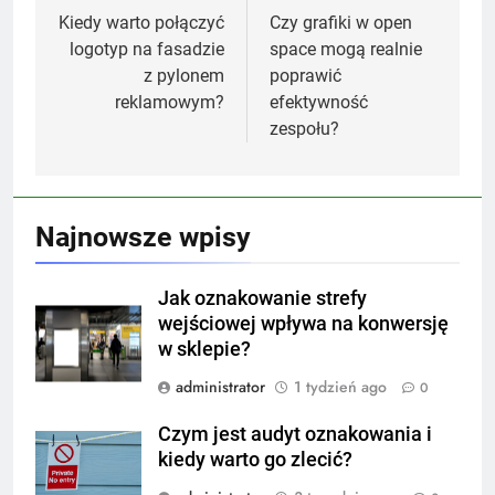
wpisu
Kiedy warto połączyć
Czy grafiki w open
logotyp na fasadzie
space mogą realnie
z pylonem
poprawić
reklamowym?
efektywność
zespołu?
Najnowsze wpisy
Jak oznakowanie strefy
wejściowej wpływa na konwersję
w sklepie?
administrator
1 tydzień ago
0
Czym jest audyt oznakowania i
kiedy warto go zlecić?