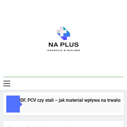
Skip
to
content
Na Plus
Innowacje W Reklamie
tery z MDF, PCV czy stali – jak materiał wpływa na trwałość i e
ni Ago