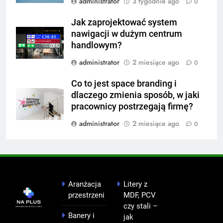
administrator
3 tygodnie ago
0
Jak zaprojektować system
nawigacji w dużym centrum
handlowym?
administrator
2 miesiące ago
0
Co to jest space branding i
dlaczego zmienia sposób, w jaki
pracownicy postrzegają firmę?
administrator
2 miesiące ago
0
Aranżacja
Litery z
przestrzeni
MDF, PCV
czy stali –
Banery i
jak