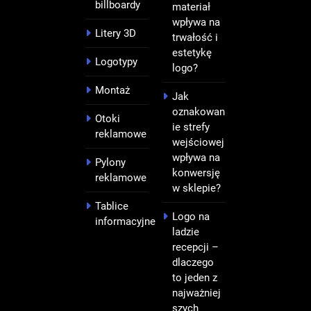
billboardy
materiał
wpływa na
Litery 3D
trwałość i
estetykę
Logotypy
logo?
Montaż
Jak
oznakowan
Otoki
ie strefy
reklamowe
wejściowej
wpływa na
Pylony
konwersję
reklamowe
w sklepie?
Tablice
Logo na
informacyjne
ladzie
recepcji –
dlaczego
to jeden z
najważniej
szych