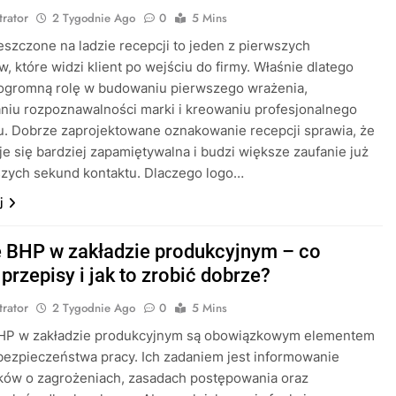
trator
2 Tygodnie Ago
0
5 Mins
szczone na ladzie recepcji to jeden z pierwszych
, które widzi klient po wejściu do firmy. Właśnie dlatego
ogromną rolę w budowaniu pierwszego wrażenia,
iu rozpoznawalności marki i kreowaniu profesjonalnego
. Dobrze zaprojektowane oznakowanie recepcji sprawia, że
je się bardziej zapamiętywalna i budzi większe zaufanie już
szych sekund kontaktu. Dlaczego logo…
j
e BHP w zakładzie produkcyjnym – co
przepisy i jak to zrobić dobrze?
trator
2 Tygodnie Ago
0
5 Mins
BHP w zakładzie produkcyjnym są obowiązkowym elementem
ezpieczeństwa pracy. Ich zadaniem jest informowanie
ków o zagrożeniach, zasadach postępowania oraz