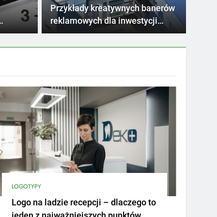
ych punktów
prz
recepcji to jeden z pierwszych elementów, które
Tablic
Przykłady kreatywnych banerów
system
arką?
reklamowych dla inwestycji
mieszkaniowych
LOGOTYPY
Logo na ladzie recepcji – dlaczego to
jeden z najważniejszych punktów