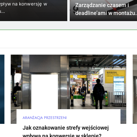
najważniejsz
wpływ na konwersję w
Logo umieszczone na ladzie 
Zarządzanie czasem i
iu…
widzi klient po wejściu…
kontaktu z m
deadline’ami w montażu
reklamowym
ARANŻACJA PRZESTRZENI
Jak oznakowanie strefy wejściowej
wpływa na konwersję w sklepie?