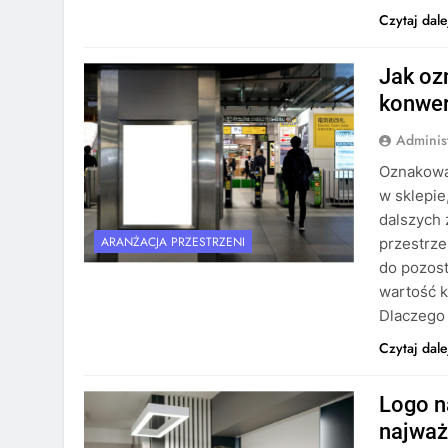
Czytaj dale
Jak oz
konwer
Adminis
Oznakowa
w sklepie
dalszych
ARANŻACJA PRZESTRZENI
przestrze
do pozost
wartość k
Dlaczego 
Czytaj dale
Logo n
najważ