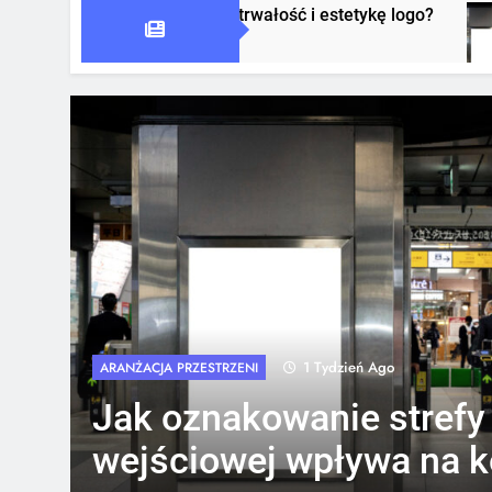
pływa na trwałość i estetykę logo?
Jak oznakow
1 Tydzień Ago
1 Tydzień Ago
ARANŻACJA PRZESTRZENI
Jak oznakowanie strefy
wejściowej wpływa na 