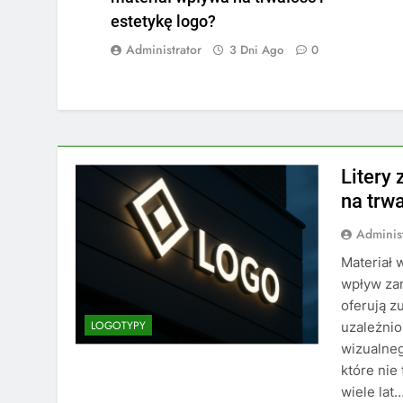
estetykę logo?
Administrator
3 Dni Ago
0
Litery 
na trwa
Adminis
Materiał 
wpływ zar
oferują z
LOGOTYPY
uzależnio
wizualneg
które nie
wiele lat…