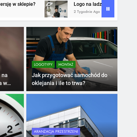
Logo na ladzie recepcji – dlaczego to jeden z naj
2 Tygodnie Ago
LOGOTYPY
MONTAŻ
 na
Jak przygotować samochód do
a w
oklejania i ile to trwa?
TABLIC
e recepcji –
Tab
eden z
pr
ARANŻACJA PRZESTRZENI