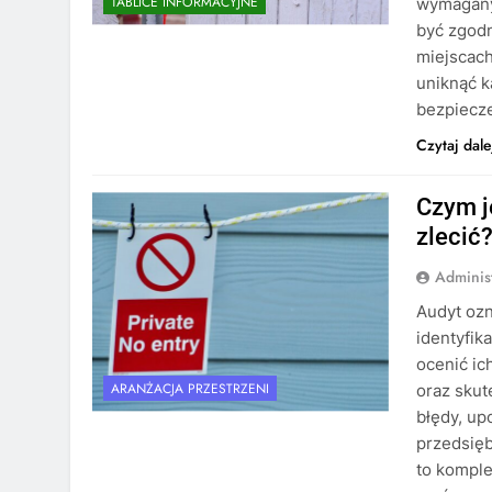
TABLICE INFORMACYJNE
wymaganyc
być zgodn
miejscac
uniknąć k
bezpiecz
Czytaj dale
Czym j
zlecić
Adminis
Audyt oz
identyfik
ocenić ic
ARANŻACJA PRZESTRZENI
oraz skut
błędy, up
przedsię
to komple