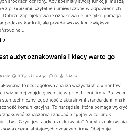
h środkach ochrony. Aby spełniały swoją funkcję, muszą
e z przepisami, czytelne i umieszczone w odpowiednich
h. Dobrze zaprojektowane oznakowanie nie tylko pomaga
ar podczas kontroli, ale przede wszystkim zwiększa
eństwo na…
j
est audyt oznakowania i kiedy warto go
?
trator
3 Tygodnie Ago
0
5 Mins
nakowania to szczegółowa analiza wszystkich elementów
acji wizualnej znajdujących się w przestrzeni firmy. Pozwala
h stan techniczny, zgodność z aktualnymi standardami marki
eczność komunikacyjną. To narzędzie, które pomaga wykryć
orządkować oznaczenia i zadbać o spójny wizerunek
biorstwa. Czym jest audyt oznakowania? Audyt oznakowania
ksowa ocena istniejących oznaczeń firmy. Obejmuje