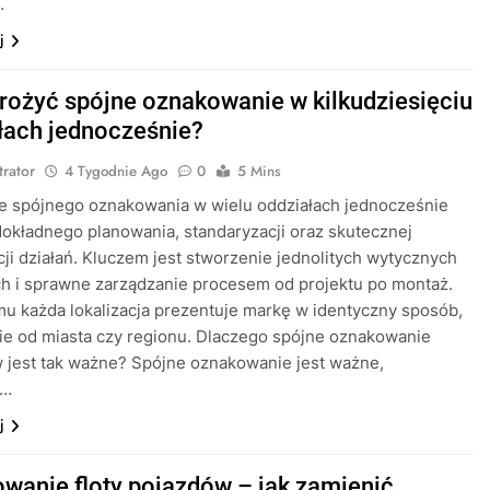
…
j
rożyć spójne oznakowanie w kilkudziesięciu
łach jednocześnie?
trator
4 Tygodnie Ago
0
5 Mins
e spójnego oznakowania w wielu oddziałach jednocześnie
kładnego planowania, standaryzacji oraz skutecznej
ji działań. Kluczem jest stworzenie jednolitych wytycznych
h i sprawne zarządzanie procesem od projektu po montaż.
mu każda lokalizacja prezentuje markę w identyczny sposób,
ie od miasta czy regionu. Dlaczego spójne oznakowanie
 jest tak ważne? Spójne oznakowanie jest ważne,
ż…
j
wanie floty pojazdów – jak zamienić