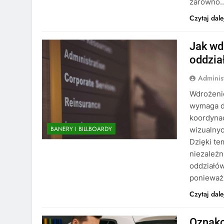
zarówno
Czytaj dale
Jak wd
oddzia
Adminis
Wdrożeni
wymaga do
koordynac
BANERY I BILLBOARDY
wizualnyc
Dzięki te
niezależn
oddziałów
poniewa
Czytaj dale
Oznako