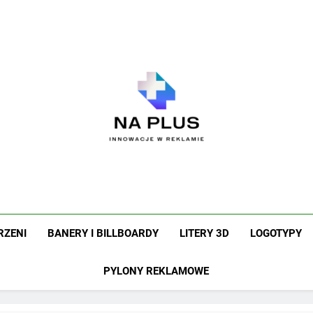
Na Plus
Innowacje W Reklamie
RZENI
BANERY I BILLBOARDY
LITERY 3D
LOGOTYPY
PYLONY REKLAMOWE