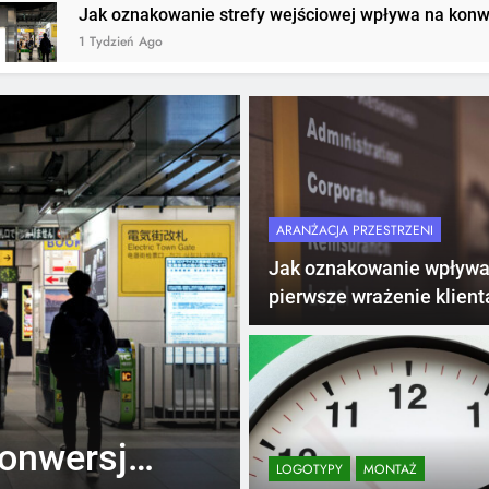
anie strefy wejściowej wpływa na konwersję w sklepie?
ARANŻACJA PRZESTRZENI
Jak oznakowanie wpływa
pierwsze wrażenie klient
biurze?
2 Tygodnie Ago
LOGOTYPY
Logo na ladzi
konwersję
dlaczego to j
LOGOTYPY
MONTAŻ