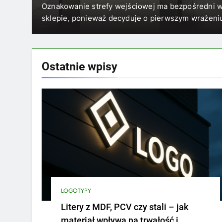
w sklepie?
wpływ
Oznakowanie strefy wejściowej ma bezpośredni 
sklepie, ponieważ decyduje o pierwszym wrażen
Ostatnie
wpisy
LOGOTYPY
Litery z MDF, PCV czy stali – jak
materiał wpływa na trwałość i