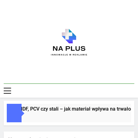
Skip
to
content
Na Plus
Innowacje W Reklamie
tery z MDF, PCV czy stali – jak materiał wpływa na trwałość i e
Dni Ago