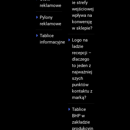
ie strefy
reklamowe
wejściowej
wpływa na
Pylony
konwersję
reklamowe
w sklepie?
Tablice
Logo na
informacyjne
ladzie
recepcji –
dlaczego
to jeden z
najważniej
szych
punktów
kontaktu z
marką?
Tablice
BHP w
zakładzie
produkcyjn