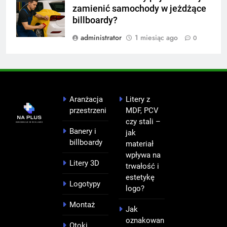
zamienić samochody w jeżdżące
billboardy?
administrator
1 miesiąc ago
0
Aranżacja
Litery z
przestrzeni
MDF, PCV
czy stali –
Banery i
jak
billboardy
materiał
wpływa na
Litery 3D
trwałość i
estetykę
Logotypy
logo?
Montaż
Jak
oznakowan
Otoki