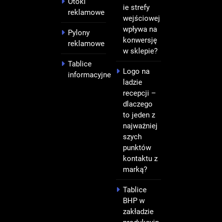
Otoki
ie strefy
reklamowe
wejściowej
wpływa na
Pylony
konwersję
reklamowe
w sklepie?
Tablice
Logo na
informacyjne
ladzie
recepcji –
dlaczego
to jeden z
najważniej
szych
punktów
kontaktu z
marką?
Tablice
BHP w
zakładzie