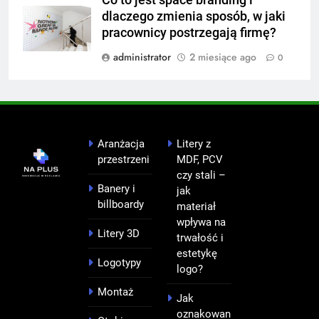
dlaczego zmienia sposób, w jaki
pracownicy postrzegają firmę?
administrator
2 miesiące ago
0
Aranżacja
Litery z
przestrzeni
MDF, PCV
czy stali –
Banery i
jak
billboardy
materiał
wpływa na
Litery 3D
trwałość i
estetykę
Logotypy
logo?
Montaż
Jak
oznakowan