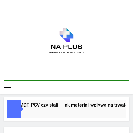
Skip
to
content
Na Plus
Innowacje W Reklamie
itery z MDF, PCV czy stali – jak materiał wpływa na trwałość i 
Dni Ago