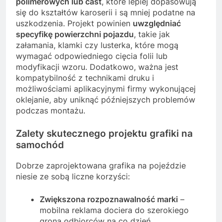
polimerowych lub cast
, które lepiej dopasowują
się do kształtów karoserii i są mniej podatne na
uszkodzenia. Projekt powinien
uwzględniać
specyfikę powierzchni pojazdu
, takie jak
załamania, klamki czy lusterka, które mogą
wymagać odpowiedniego cięcia folii lub
modyfikacji wzoru. Dodatkowo, ważna jest
kompatybilność z technikami druku i
możliwościami aplikacyjnymi firmy wykonującej
oklejanie, aby uniknąć późniejszych problemów
podczas montażu.
Zalety skutecznego projektu grafiki na
samochód
Dobrze zaprojektowana grafika na pojeździe
niesie ze sobą liczne korzyści:
Zwiększona rozpoznawalność marki
–
mobilna reklama dociera do szerokiego
grona odbiorców na co dzień.