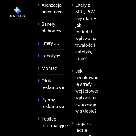
Aranżacja
Litery z
przestrzeni
MDF, PCV
czy stali –
Banery i
jak
billboardy
materiał
wpływa na
Litery 3D
trwałość i
estetykę
Logotypy
logo?
Montaż
Jak
oznakowan
Otoki
ie strefy
reklamowe
wejściowej
wpływa na
Pylony
konwersję
reklamowe
w sklepie?
Tablice
Logo na
informacyjne
ladzie