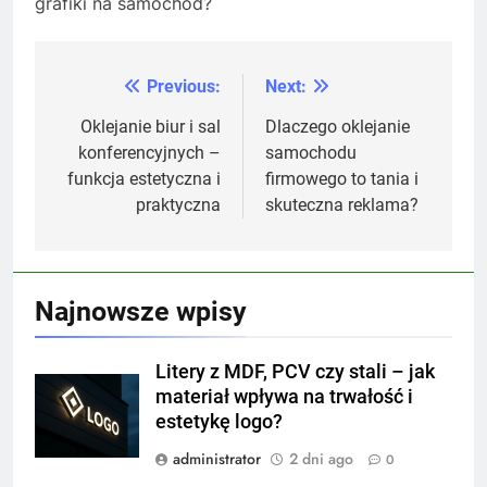
grafiki na samochód?
Previous:
Next:
Nawigacja
wpisu
Oklejanie biur i sal
Dlaczego oklejanie
konferencyjnych –
samochodu
funkcja estetyczna i
firmowego to tania i
praktyczna
skuteczna reklama?
Najnowsze wpisy
Litery z MDF, PCV czy stali – jak
materiał wpływa na trwałość i
estetykę logo?
administrator
2 dni ago
0