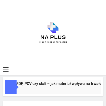
Skip
to
content
Na Plus
Innowacje W Reklamie
itery z MDF, PCV czy stali – jak materiał wpływa na trwałość i 
Dni Ago