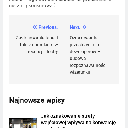
nie z nią konkurować.
Previous:
Next:
Nawigacja
wpisu
Zastosowanie tapet i
Oznakowanie
folii z nadrukiem w
przestrzeni dla
recepcji i lobby
deweloperów –
budowa
rozpoznawalności
wizerunku
Najnowsze wpisy
Jak oznakowanie strefy
wejściowej wpływa na konwersję