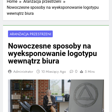
Home
Aranżacja przestrzeni
Nowoczesne sposoby na wyeksponowanie logotypu
wewnątrz biura
ARANŻACJA PRZESTRZENI
Nowoczesne sposoby na
wyeksponowanie logotypu
wewnątrz biura
0
Administrator
10 Miesięcy Ago
5 Mins