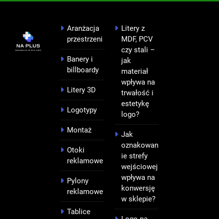
Aranżacja
Litery z
przestrzeni
MDF, PCV
czy stali –
Banery i
jak
billboardy
materiał
wpływa na
Litery 3D
trwałość i
estetykę
Logotypy
logo?
Montaż
Jak
oznakowan
Otoki
ie strefy
reklamowe
wejściowej
wpływa na
Pylony
konwersję
reklamowe
w sklepie?
Tablice