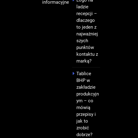
Logo na
informacyjne
ladzie
recepcji –
dlaczego
to jeden z
najważniej
szych
punktów
kontaktu z
marką?
Tablice
BHP w
zakładzie
produkcyjn
ym – co
mówią
przepisy i
jak to
zrobić
dobrze?