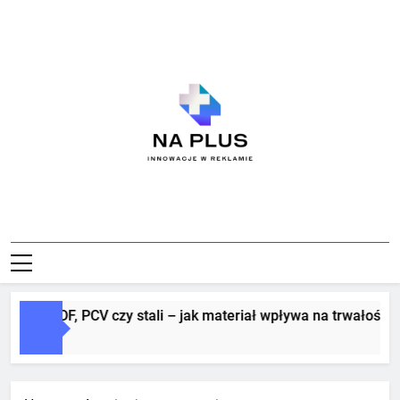
Skip
to
content
Na Plus
Innowacje W Reklamie
ry z MDF, PCV czy stali – jak materiał wpływa na trwałość i est
i Ago