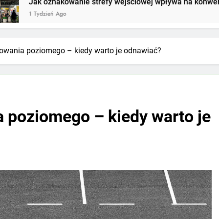
wanie strefy wejściowej wpływa na konwersję w sklepie?
o
wania poziomego – kiedy warto je odnawiać?
 poziomego – kiedy warto je