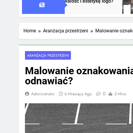
wpływa na trwałość i estetykę logo?
Jak oznako
1 Tydzień Ag
Home
Aranżacja przestrzeni
Malowanie oznako
ARANŻACJA PRZESTRZENI
Malowanie oznakowania
odnawiać?
0
Administrator
6 Miesięcy Ago
3 Mins