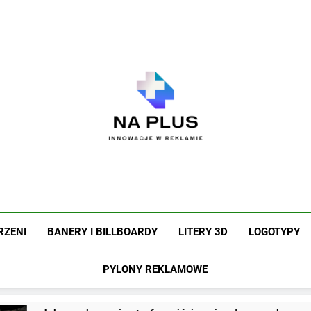
Na Plus
Innowacje W Reklamie
RZENI
BANERY I BILLBOARDY
LITERY 3D
LOGOTYPY
PYLONY REKLAMOWE