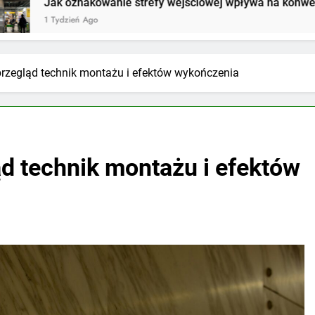
owanie strefy wejściowej wpływa na konwersję w sklepie?
o
przegląd technik montażu i efektów wykończenia
ąd technik montażu i efektów