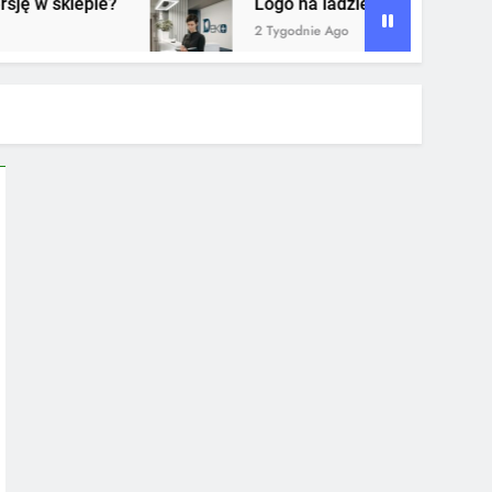
Logo na ladzie recepcji – dlaczego to jeden z n
2 Tygodnie Ago