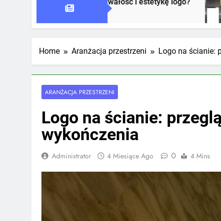
wpływa na trwałość i estetykę logo?
Jak oznak
1 Tydzień Ag
Home
Aranżacja przestrzeni
Logo na ścianie: 
ARANŻACJA PRZESTRZENI
Logo na ścianie: przegl
wykończenia
0
Administrator
4 Miesiące Ago
4 Mins