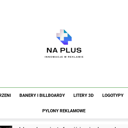
Na Plus
Innowacje W Reklamie
RZENI
BANERY I BILLBOARDY
LITERY 3D
LOGOTYPY
PYLONY REKLAMOWE