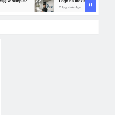
Logo na ladzie recepcji – dlaczego to jeden z najwa
2 Tygodnie Ago