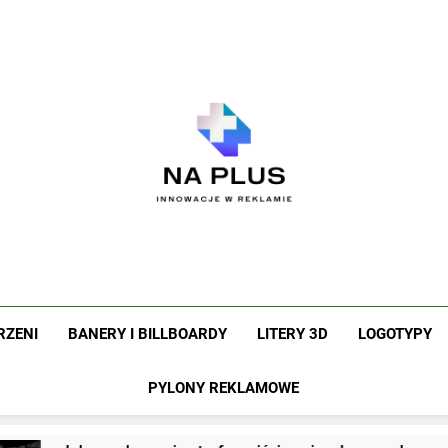
Na Plus
Innowacje W Reklamie
RZENI
BANERY I BILLBOARDY
LITERY 3D
LOGOTYPY
PYLONY REKLAMOWE