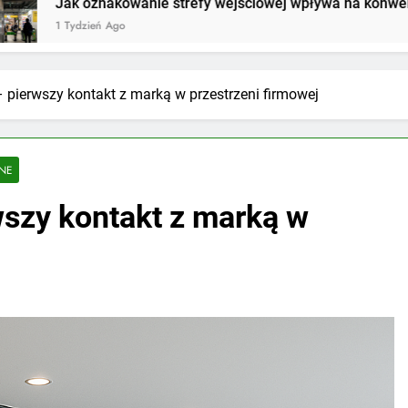
ie strefy wejściowej wpływa na konwersję w sklepie?
– pierwszy kontakt z marką w przestrzeni firmowej
JNE
wszy kontakt z marką w