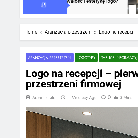
wa na trwałość i estetykę logo?
Jak oznakowan
1 Tydzień Ago
Home
Aranżacja przestrzeni
Logo na recepcji 
ARANŻACJA PRZESTRZENI
LOGOTYPY
TABLICE INFORMACY
Logo na recepcji – pier
przestrzeni firmowej
0
Administrator
11 Miesięcy Ago
3 Mins