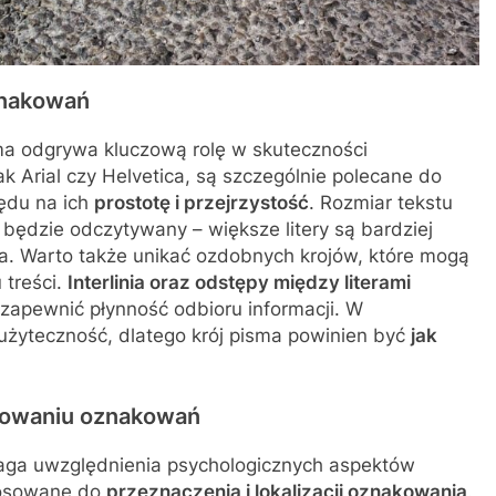
znakowań
ma odgrywa kluczową rolę w skuteczności
k Arial czy Helvetica, są szczególnie polecane do
ędu na ich
prostotę i przejrzystość
. Rozmiar tekstu
 będzie odczytywany – większe litery są bardziej
ka. Warto także unikać ozdobnych krojów, które mogą
 treści.
Interlinia oraz odstępy między literami
apewnić płynność odbioru informacji. W
użyteczność, dlatego krój pisma powinien być
jak
ktowaniu oznakowań
ga uwzględnienia psychologicznych aspektów
stosowane do
przeznaczenia i lokalizacji oznakowania
.