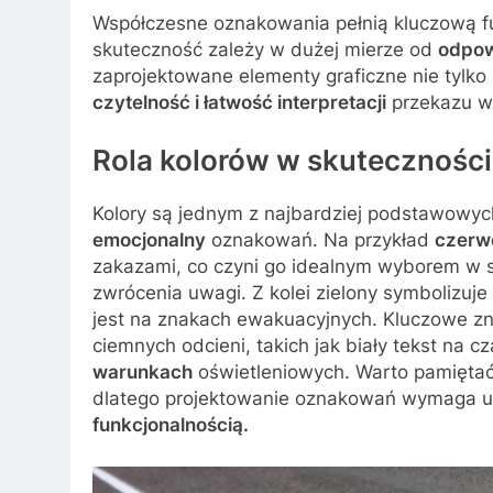
Współczesne oznakowania pełnią kluczową fun
skuteczność zależy w dużej mierze od
odpow
zaprojektowane elementy graficzne nie tylko
czytelność i łatwość interpretacji
przekazu w
Rola kolorów w skutecznośc
Kolory są jednym z najbardziej podstawowy
emocjonalny
oznakowań. Na przykład
czerwo
zakazami, co czyni go idealnym wyborem w
zwrócenia uwagi. Z kolei zielony symbolizuj
jest na znakach ewakuacyjnych. Kluczowe zn
ciemnych odcieni, takich jak biały tekst na 
warunkach
oświetleniowych. Warto pamięta
dlatego projektowanie oznakowań wymaga u
funkcjonalnością.