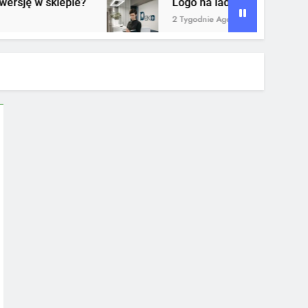
Logo na ladzie recepcji – dlaczego to jeden z
2 Tygodnie Ago