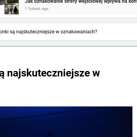
akowanie strefy wejściowej wpływa na konwersję w sklepie?
 Ago
cionki są najskuteczniejsze w oznakowaniach?
są najskuteczniejsze w