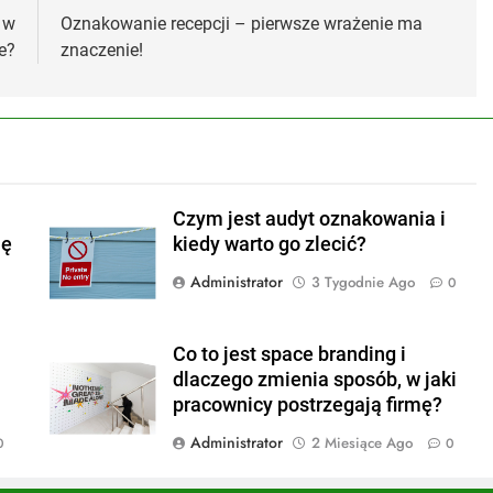
 w
Oznakowanie recepcji – pierwsze wrażenie ma
e?
znaczenie!
Czym jest audyt oznakowania i
ję
kiedy warto go zlecić?
Administrator
3 Tygodnie Ago
0
Co to jest space branding i
dlaczego zmienia sposób, w jaki
pracownicy postrzegają firmę?
Administrator
2 Miesiące Ago
0
0