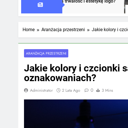
ał wpływa na trwałość i estetykę logo?
Jak ozn
1 Tydzień
Home
Aranżacja przestrzeni
Jakie kolory i cz
ARANŻACJA PRZESTRZENI
Jakie kolory i czcionki 
oznakowaniach?
0
Administrator
2 Lata Ago
3 Mins