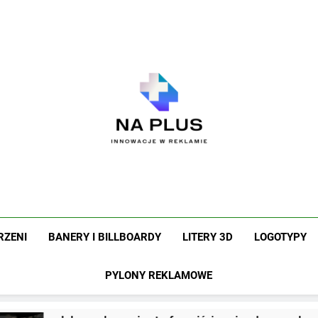
Na Plus
Innowacje W Reklamie
RZENI
BANERY I BILLBOARDY
LITERY 3D
LOGOTYPY
PYLONY REKLAMOWE