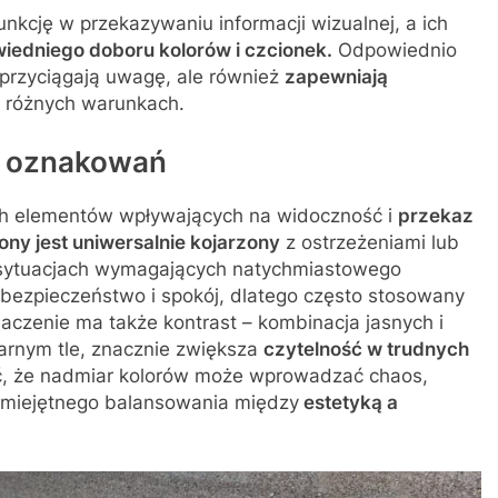
kcję w przekazywaniu informacji wizualnej, a ich
iedniego doboru kolorów i czcionek.
Odpowiednio
 przyciągają uwagę, ale również
zapewniają
 różnych warunkach.
i oznakowań
ch elementów wpływających na widoczność i
przekaz
ny jest uniwersalnie kojarzony
z ostrzeżeniami lub
 sytuacjach wymagających natychmiastowego
e bezpieczeństwo i spokój, dlatego często stosowany
aczenie ma także kontrast – kombinacja jasnych i
czarnym tle, znacznie zwiększa
czytelność w trudnych
ć, że nadmiar kolorów może wprowadzać chaos,
miejętnego balansowania między
estetyką a