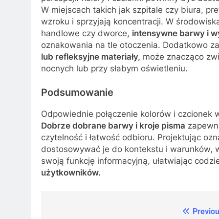
W miejscach takich jak szpitale czy biura, p
wzroku i sprzyjają koncentracji. W środowisk
handlowe czy dworce,
intensywne barwy i w
oznakowania na tle otoczenia. Dodatkowo zas
lub refleksyjne materiały,
może znacząco zwi
nocnych lub przy słabym oświetleniu.
Podsumowanie
Odpowiednie połączenie kolorów i czcionek w
Dobrze dobrane barwy i kroje pisma
zapewnia
czytelność i łatwość odbioru. Projektując oz
dostosowywać je do kontekstu i warunków, w
swoją funkcję informacyjną, ułatwiając codzi
użytkowników.
Previou
Nawigacja