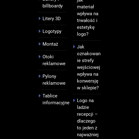
billboardy
materiał
wpływa na
Litery 3D
trwałość i
estetykę
Logotypy
logo?
Montaż
Jak
oznakowan
Otoki
ie strefy
reklamowe
wejściowej
wpływa na
Pylony
konwersję
reklamowe
w sklepie?
Tablice
Logo na
informacyjne
ladzie
recepcji –
dlaczego
to jeden z
najważniej