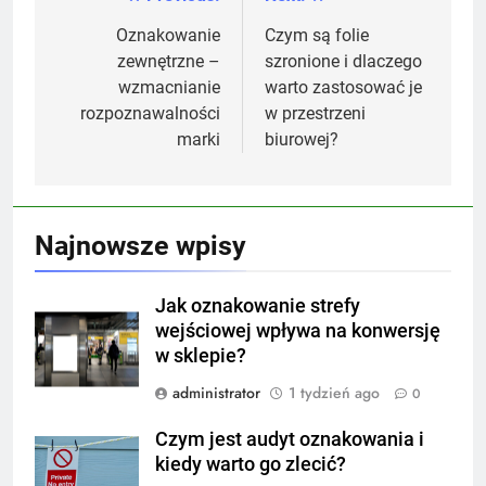
Nawigacja
wpisu
Oznakowanie
Czym są folie
zewnętrzne –
szronione i dlaczego
wzmacnianie
warto zastosować je
rozpoznawalności
w przestrzeni
marki
biurowej?
Najnowsze wpisy
Jak oznakowanie strefy
wejściowej wpływa na konwersję
w sklepie?
administrator
1 tydzień ago
0
Czym jest audyt oznakowania i
kiedy warto go zlecić?