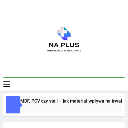
Skip
to
content
Na Plus
Innowacje W Reklamie
Litery z MDF, PCV czy stali – jak materiał wpływa na trwałość i
3 Dni Ago