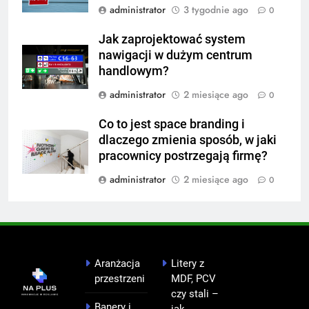
administrator
3 tygodnie ago
0
Jak zaprojektować system
nawigacji w dużym centrum
handlowym?
administrator
2 miesiące ago
0
Co to jest space branding i
dlaczego zmienia sposób, w jaki
pracownicy postrzegają firmę?
administrator
2 miesiące ago
0
Aranżacja
Litery z
przestrzeni
MDF, PCV
czy stali –
Banery i
jak