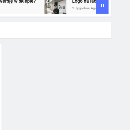
?
Logo na ladzie recepcji – dlaczego to jede
2 Tygodnie Ago