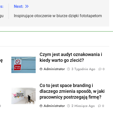
s:
Next:
gu
Inspirujące otoczenie w biurze dzięki fototapetom
Czym jest audyt oznakowania i
ję
kiedy warto go zlecić?
Administrator
3 Tygodnie Ago
0
Co to jest space branding i
dlaczego zmienia sposób, w jaki
pracownicy postrzegają firmę?
Administrator
2 Miesiące Ago
0
0