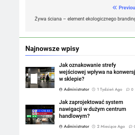
Previou
Nawigacja
wpisu
Żywa ściana – element ekologicznego brandin
Najnowsze wpisy
Jak oznakowanie strefy
wejściowej wpływa na konwers
w sklepie?
Administrator
1 Tydzień Ago
0
Jak zaprojektować system
nawigacji w dużym centrum
handlowym?
Administrator
2 Miesiące Ago