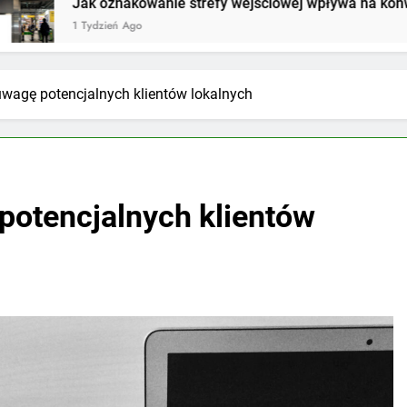
znakowanie strefy wejściowej wpływa na konwersję w sklepie
ień Ago
uwagę potencjalnych klientów lokalnych
potencjalnych klientów