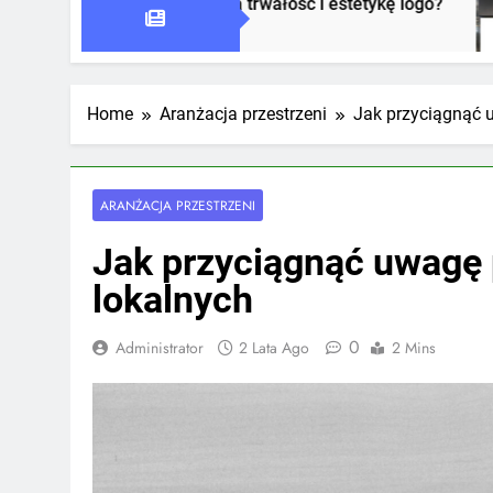
riał wpływa na trwałość i estetykę logo?
Jak o
1 Tydz
Home
Aranżacja przestrzeni
Jak przyciągnąć 
ARANŻACJA PRZESTRZENI
Jak przyciągnąć uwagę 
lokalnych
0
Administrator
2 Lata Ago
2 Mins