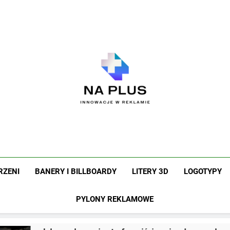
Na Plus
Innowacje W Reklamie
RZENI
BANERY I BILLBOARDY
LITERY 3D
LOGOTYPY
PYLONY REKLAMOWE