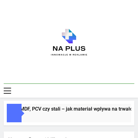
Skip
to
content
Na Plus
Innowacje W Reklamie
itery z MDF, PCV czy stali – jak materiał wpływa na trwałość i 
 Dni Ago