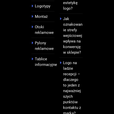
estetykę
Logotypy
logo?
Montaż
Jak
oznakowan
Otoki
ie strefy
reklamowe
wejściowej
wpływa na
Pylony
konwersję
reklamowe
w sklepie?
Tablice
Logo na
informacyjne
ladzie
recepcji –
dlaczego
to jeden z
najważniej
szych
punktów
kontaktu z
marką?