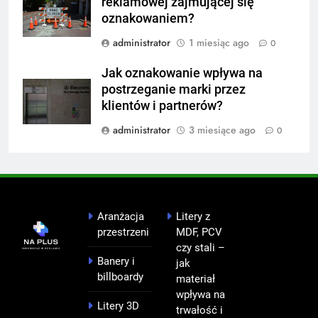
reklamowej zajmującej się
oznakowaniem?
administrator
1 miesiąc ago
0
Jak oznakowanie wpływa na
postrzeganie marki przez
klientów i partnerów?
administrator
3 miesiące ago
0
Aranżacja
Litery z
przestrzeni
MDF, PCV
czy stali –
Banery i
jak
billboardy
materiał
wpływa na
Litery 3D
trwałość i