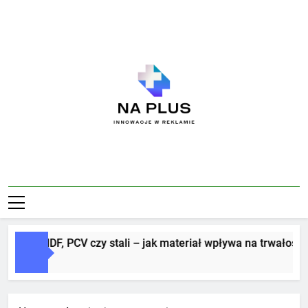
Skip
to
content
Na Plus
Innowacje W Reklamie
tery z MDF, PCV czy stali – jak materiał wpływa na trwałość i e
ni Ago