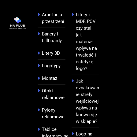
Aranżacja
Litery z
przestrzeni
MDF, PCV
czy stali –
Banery i
jak
billboardy
materiał
wpływa na
Litery 3D
trwałość i
estetykę
Logotypy
logo?
Montaż
Jak
oznakowan
Otoki
ie strefy
reklamowe
wejściowej
wpływa na
Pylony
konwersję
reklamowe
w sklepie?
Tablice
Logo na
informacyjne