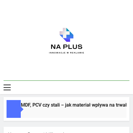
Skip
to
content
Na Plus
Innowacje W Reklamie
Litery z MDF, PCV czy stali – jak materiał wpływa na trwałość i
4 Dni Ago