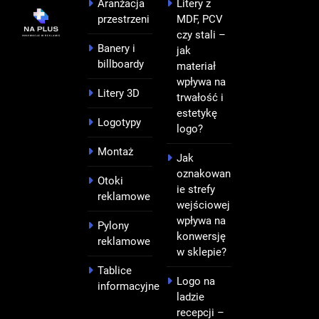
Aranżacja
Litery z
przestrzeni
MDF, PCV
czy stali –
Banery i
jak
billboardy
materiał
wpływa na
Litery 3D
trwałość i
estetykę
Logotypy
logo?
Montaż
Jak
oznakowan
Otoki
ie strefy
reklamowe
wejściowej
wpływa na
Pylony
konwersję
reklamowe
w sklepie?
Tablice
Logo na
informacyjne
ladzie
recepcji –