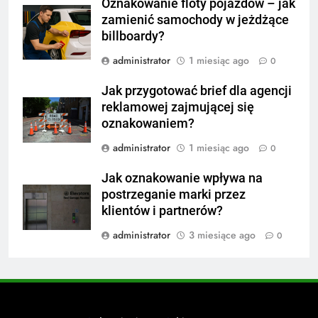
Oznakowanie floty pojazdów – jak
zamienić samochody w jeżdżące
billboardy?
administrator
1 miesiąc ago
0
Jak przygotować brief dla agencji
reklamowej zajmującej się
oznakowaniem?
administrator
1 miesiąc ago
0
Jak oznakowanie wpływa na
postrzeganie marki przez
klientów i partnerów?
administrator
3 miesiące ago
0