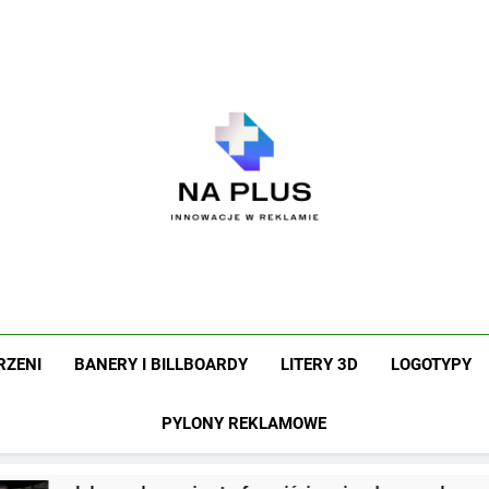
Na Plus
Innowacje W Reklamie
RZENI
BANERY I BILLBOARDY
LITERY 3D
LOGOTYPY
PYLONY REKLAMOWE