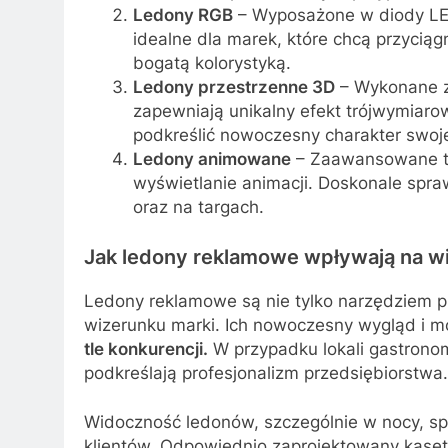
Ledony RGB
– Wyposażone w diody LED
idealne dla marek, które chcą przycią
bogatą kolorystyką.
Ledony przestrzenne 3D
– Wykonane z 
zapewniają unikalny efekt trójwymiaro
podkreślić nowoczesny charakter swoj
Ledony animowane
– Zaawansowane tec
wyświetlanie animacji. Doskonale sp
oraz na targach.
Jak ledony reklamowe wpływają na w
Ledony reklamowe są nie tylko narzędziem 
wizerunku marki. Ich nowoczesny wygląd i m
tle konkurencji.
W przypadku lokali gastronomi
podkreślają profesjonalizm przedsiębiorstwa.
Widoczność ledonów, szczególnie w nocy, spr
klientów. Odpowiednio zaprojektowany kase