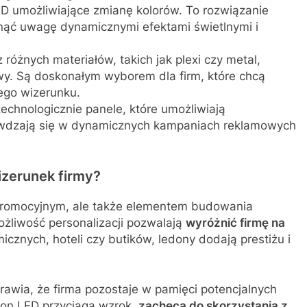
 umożliwiające zmianę kolorów. To rozwiązanie
gnąć uwagę dynamicznymi efektami świetlnymi i
różnych materiałów, takich jak plexi czy metal,
wy. Są doskonałym wyborem dla firm, które chcą
ego wizerunku.
hnologicznie panele, które umożliwiają
rawdzają się w dynamicznych kampaniach reklamowych
izerunek firmy?
promocyjnym, ale także elementem budowania
ożliwość personalizacji pozwalają
wyróżnić firmę na
cznych, hoteli czy butików, ledony dodają prestiżu i
awia, że firma pozostaje w pamięci potencjalnych
ton LED przyciąga wzrok,
zachęca do skorzystania z