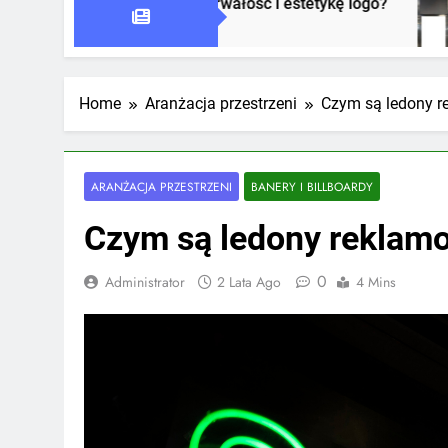
 wpływa na trwałość i estetykę logo?
Jak oznak
1 Tydzień Ag
Home
Aranżacja przestrzeni
Czym są ledony 
ARANŻACJA PRZESTRZENI
BANERY I BILLBOARDY
Czym są ledony reklam
0
Administrator
2 Lata Ago
4 Mins