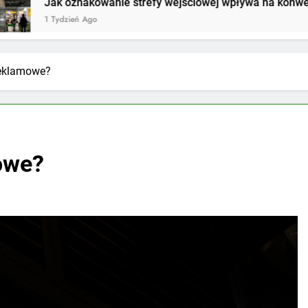
owanie strefy wejściowej wpływa na konwersję w sklepie?
o
reklamowe?
owe?