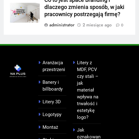
Co to jest space branding i
dlaczego zmienia sposób, w jaki
pracownicy postrzegają firmę?
administrator
2 miesiące ago
0
Aranżacja
Litery z
przestrzeni
MDF, PCV
czy stali –
Banery i
jak
billboardy
materiał
wpływa na
Litery 3D
trwałość i
estetykę
Logotypy
logo?
Montaż
Jak
oznakowan