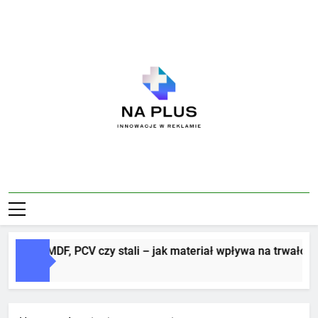
Skip
to
content
Na Plus
Innowacje W Reklamie
itery z MDF, PCV czy stali – jak materiał wpływa na trwałość i 
Dni Ago