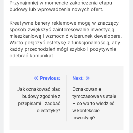
Przynajmniej w momencie zakończenia etapu
budowy lub wprowadzenia nowych ofert.
Kreatywne banery reklamowe mogą w znaczący
sposób zwiększyć zainteresowanie inwestycją
mieszkaniową i wzmocnić wizerunek dewelopera.
Warto połączyć estetykę z funkcjonalnością, aby
każdy przechodzień mógł szybko i pozytywnie
odebrać komunikat.
Previous:
Next:
Nawigacja
wpisu
Jak oznakować plac
Oznakowanie
budowy zgodnie z
tymczasowe vs stałe
przepisami i zadbać
– co warto wiedzieć
o estetykę?
w kontekście
inwestycji?