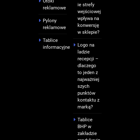
Otoki
ie strefy
reklamowe
wejściowej
wpływa na
Pylony
konwersję
reklamowe
w sklepie?
Tablice
Logo na
informacyjne
ladzie
recepcji –
dlaczego
to jeden z
najważniej
szych
punktów
kontaktu z
marką?
Tablice
BHP w
zakładzie